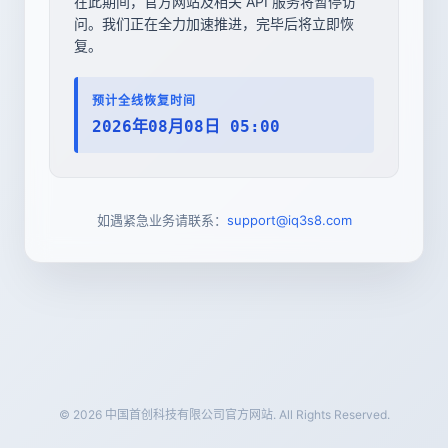
在此期间，官方网站及相关 API 服务将暂停访
问。我们正在全力加速推进，完毕后将立即恢
复。
预计全线恢复时间
2026年08月08日 05:00
如遇紧急业务请联系：
support@iq3s8.com
© 2026 中国首创科技有限公司官方网站. All Rights Reserved.